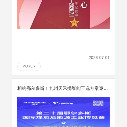
2026-07-01
MORE >
相约鄂尔多斯！九州天禾携智能干选方案邀您共赴第二十届…